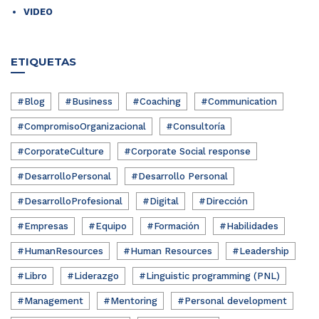
VIDEO
ETIQUETAS
#Blog
#Business
#Coaching
#Communication
#CompromisoOrganizacional
#Consultoría
#CorporateCulture
#Corporate Social response
#DesarrolloPersonal
#Desarrollo Personal
#DesarrolloProfesional
#Digital
#Dirección
#Empresas
#Equipo
#Formación
#Habilidades
#HumanResources
#Human Resources
#Leadership
#Libro
#Liderazgo
#Linguistic programming (PNL)
#Management
#Mentoring
#Personal development