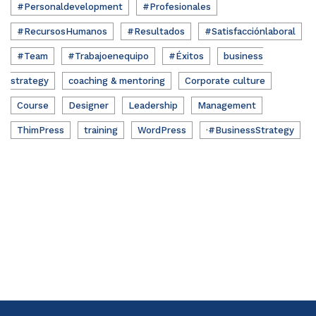
#Personaldevelopment
#Profesionales
#RecursosHumanos
#Resultados
#Satisfacciónlaboral
#Team
#Trabajoenequipo
#Éxitos
business
strategy
coaching & mentoring
Corporate culture
Course
Designer
Leadership
Management
ThimPress
training
WordPress
·#BusinessStrategy