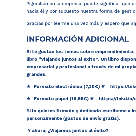
Pigmalión en la empresa, puede significar que 
hacia él y por supuesto nuestra forma de gestio
Gracias por leerme una vez más y espero que sig
INFORMACIÓN ADICIONAL
Si te gustan los temas sobre emprendimiento, d
libro “
Viajando juntos al éxito
”
.
Un libro dispon
empresarial y profesional a través de mi propi
grandes.
★ Formato electrónico (7,20€) ☛
https://lnk
★ Formato papel (16,95€) ☛
https://lnkd.i
Si lo quieres firmado y dedicado escríbeme a 
personalmente (gastos de envío gratis).
Y ahora; ¿
Viajamos juntos al éxito
?