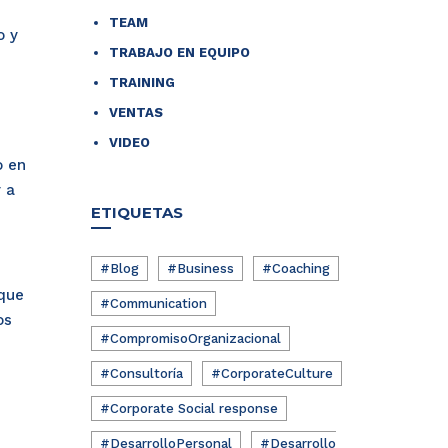
TEAM
o y
TRABAJO EN EQUIPO
TRAINING
VENTAS
VIDEO
o en
 a
ETIQUETAS
#Blog
#Business
#Coaching
 que
#Communication
os
#CompromisoOrganizacional
#Consultoría
#CorporateCulture
#Corporate Social response
#DesarrolloPersonal
#Desarrollo