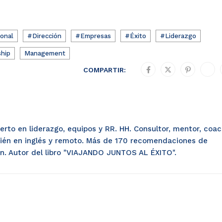
ional
#Dirección
#Empresas
#Éxito
#Liderazgo
hip
Management
COMPARTIR:
perto en liderazgo, equipos y RR. HH. Consultor, mentor, coa
ién en inglés y remoto. Más de 170 recomendaciones de
dIn. Autor del libro "VIAJANDO JUNTOS AL ÉXITO".