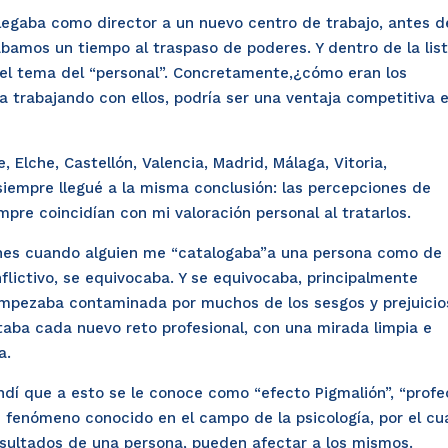
llegaba como
director
a un nuevo centro de trabajo, antes d
amos un tiempo al traspaso de poderes. Y dentro de la lis
el tema del “personal”. Concretamente,¿cómo eran los
ia trabajando con ellos, podría ser una ventaja competitiva 
Elche, Castellón, Valencia, Madrid, Málaga, Vitoria,
siempre llegué a la misma conclusión: las percepciones de
pre coincidían con mi valoración personal al tratarlos.
ones cuando alguien me “catalogaba”a una persona como de
lictivo, se equivocaba. Y se equivocaba, principalmente
o empezaba contaminada por muchos de los sesgos y prejuicio
taba cada nuevo reto profesional, con una mirada limpia e
a.
dí que a esto se le conoce como “efecto Pigmalión”, “profe
 fenómeno conocido en el campo de la psicología, por el cu
esultados de una persona, pueden afectar a los mismos.