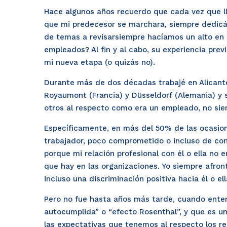
Hace algunos años recuerdo que cada vez que 
que mi predecesor se marchara, siempre dedicáb
de temas a revisarsiempre hacíamos un alto en 
empleados? Al fin y al cabo, su experiencia prev
mi nueva etapa (o quizás no).
Durante más de dos décadas trabajé en Alicante, 
Royaumont (Francia) y Düsseldorf (Alemania) y 
otros al respecto como era un empleado, no siem
Específicamente, en más del 50% de las ocasi
trabajador, poco comprometido o incluso de conf
porque mi relación profesional con él o ella n
que hay en las organizaciones. Yo siempre afron
incluso una discriminación positiva hacia él o ell
Pero no fue hasta años más tarde, cuando enten
autocumplida” o “efecto Rosenthal”, y que es un
las expectativas que tenemos al respecto los r