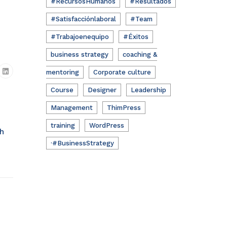
#RecursosHumanos
#Resultados
#Satisfacciónlaboral
#Team
#Trabajoenequipo
#Éxitos
business strategy
coaching &
mentoring
Corporate culture
Course
Designer
Leadership
Management
ThimPress
training
WordPress
ch
·#BusinessStrategy