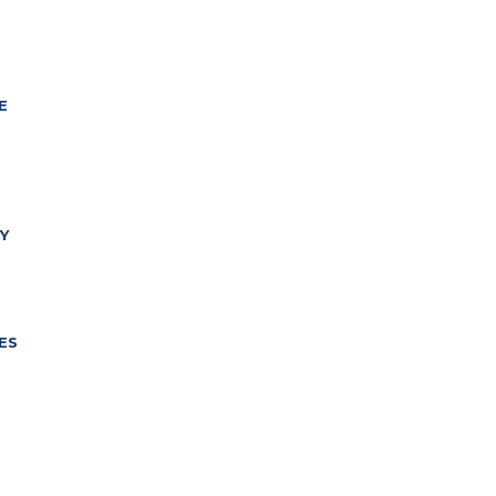
E
Y
ES