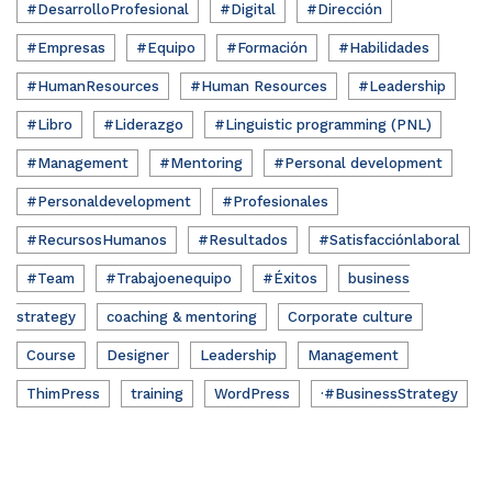
#DesarrolloProfesional
#Digital
#Dirección
#Empresas
#Equipo
#Formación
#Habilidades
#HumanResources
#Human Resources
#Leadership
#Libro
#Liderazgo
#Linguistic programming (PNL)
#Management
#Mentoring
#Personal development
#Personaldevelopment
#Profesionales
#RecursosHumanos
#Resultados
#Satisfacciónlaboral
#Team
#Trabajoenequipo
#Éxitos
business
strategy
coaching & mentoring
Corporate culture
Course
Designer
Leadership
Management
ThimPress
training
WordPress
·#BusinessStrategy