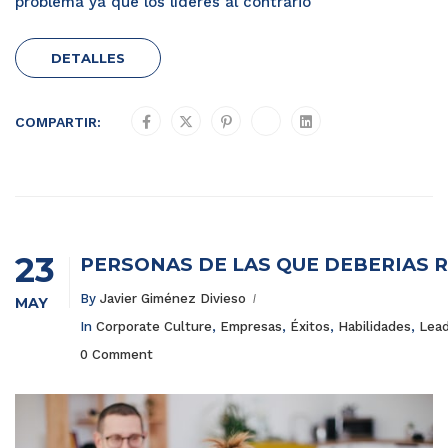
problema ya que los líderes al contrario
DETALLES
COMPARTIR:
23
PERSONAS DE LAS QUE DEBERÍAS 
By
Javier Giménez Divieso
MAY
In
Corporate Culture
,
Empresas
,
Éxitos
,
Habilidades
,
Lead
0 Comment