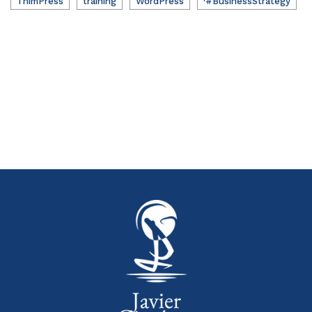
ThimPress
training
WordPress
·#BusinessStrategy