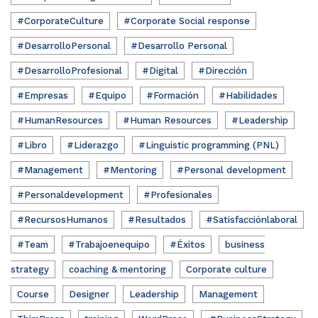
#CorporateCulture
#Corporate Social response
#DesarrolloPersonal
#Desarrollo Personal
#DesarrolloProfesional
#Digital
#Dirección
#Empresas
#Equipo
#Formación
#Habilidades
#HumanResources
#Human Resources
#Leadership
#Libro
#Liderazgo
#Linguistic programming (PNL)
#Management
#Mentoring
#Personal development
#Personaldevelopment
#Profesionales
#RecursosHumanos
#Resultados
#Satisfacciónlaboral
#Team
#Trabajoenequipo
#Éxitos
business
strategy
coaching & mentoring
Corporate culture
Course
Designer
Leadership
Management