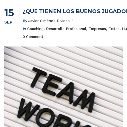
15
¿QUÉ TIENEN LOS BUENOS JUGADO
By
Javier Giménez Divieso
SEP
In
Coaching
,
Desarrollo Profesional
,
Empresas
,
Éxitos
,
Hu
0 Comment