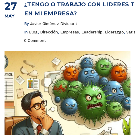
27
¿TENGO O TRABAJO CON LÍDERES 
EN MI EMPRESA?
MAY
By
Javier Giménez Divieso
In
Blog
,
Dirección
,
Empresas
,
Leadership
,
Liderazgo
,
Sati
0 Comment