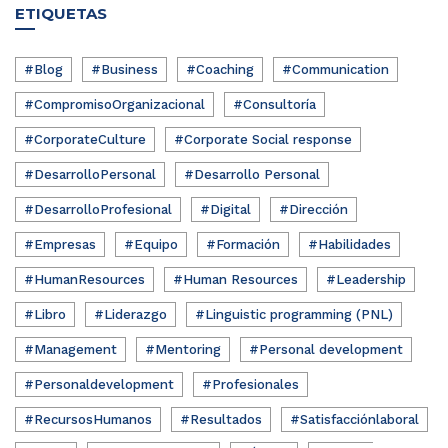
ETIQUETAS
#Blog
#Business
#Coaching
#Communication
#CompromisoOrganizacional
#Consultoría
#CorporateCulture
#Corporate Social response
#DesarrolloPersonal
#Desarrollo Personal
#DesarrolloProfesional
#Digital
#Dirección
#Empresas
#Equipo
#Formación
#Habilidades
#HumanResources
#Human Resources
#Leadership
#Libro
#Liderazgo
#Linguistic programming (PNL)
#Management
#Mentoring
#Personal development
#Personaldevelopment
#Profesionales
#RecursosHumanos
#Resultados
#Satisfacciónlaboral