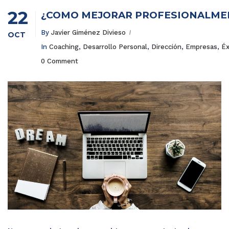
22
¿CÓMO MEJORAR PROFESIONALMENT
By
Javier Giménez Divieso
OCT
In
Coaching
,
Desarrollo Personal
,
Dirección
,
Empresas
,
Éx
0 Comment