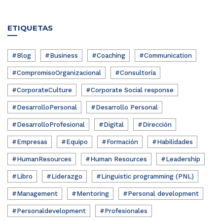
ETIQUETAS
#Blog
#Business
#Coaching
#Communication
#CompromisoOrganizacional
#Consultoría
#CorporateCulture
#Corporate Social response
#DesarrolloPersonal
#Desarrollo Personal
#DesarrolloProfesional
#Digital
#Dirección
#Empresas
#Equipo
#Formación
#Habilidades
#HumanResources
#Human Resources
#Leadership
#Libro
#Liderazgo
#Linguistic programming (PNL)
#Management
#Mentoring
#Personal development
#Personaldevelopment
#Profesionales