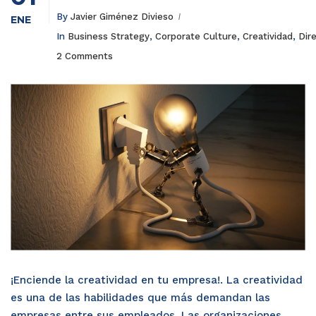
By
Javier Giménez Divieso
ENE
In
Business Strategy
,
Corporate Culture
,
Creatividad
,
Dir
2 Comments
¡Enciende la creatividad en tu empresa!. La creatividad
es una de las habilidades que más demandan las
empresas entre sus empleados. Las organizaciones