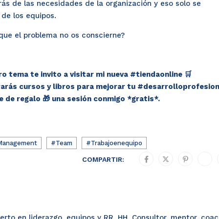
ás de las necesidades de la organización y eso solo se
 de los equipos.
que el problema no os conscierne?
o tema te invito a visitar mi nueva #tiendaonline 🛒
arás cursos y libros para mejorar tu #desarrolloprofesion
e de regalo 🎁 una sesión conmigo *gratis*.
anagement
#Team
#Trabajoenequipo
COMPARTIR:
perto en liderazgo, equipos y RR. HH. Consultor, mentor, coa