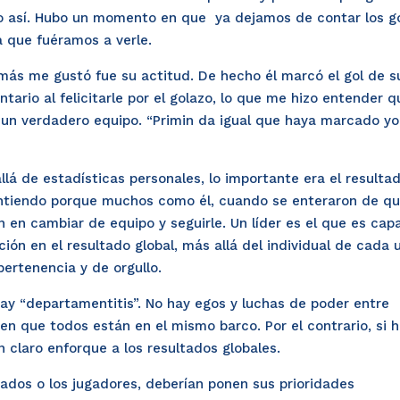
lgo así. Hubo un momento en que ya dejamos de contar los g
a que fuéramos a verle.
más me gustó fue su actitud. De hecho él marcó el gol de s
ario al felicitarle por el golazo, lo que me hizo entender q
 un verdadero equipo. “Primin da igual que haya marcado yo
lá de estadísticas personales, lo importante era el resulta
a entiendo porque muchos como él, cuando se enteraron de q
n en cambiar de equipo y seguirle. Un líder es el que es cap
ión en el resultado global, más allá del individual de cada 
ertenencia y de orgullo.
hay “departamentitis”. No hay egos y luchas de poder entre
n que todos están en el mismo barco. Por el contrario, si 
 claro enforque a los resultados globales.
ados o los jugadores, deberían ponen sus prioridades