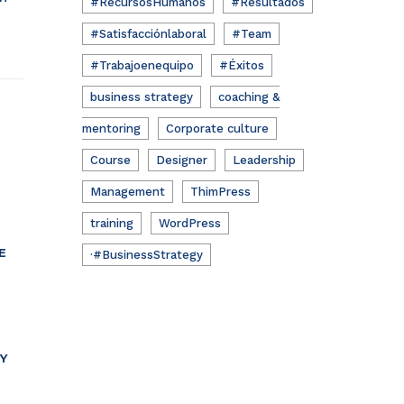
#RecursosHumanos
#Resultados
#Satisfacciónlaboral
#Team
#Trabajoenequipo
#Éxitos
business strategy
coaching &
mentoring
Corporate culture
Course
Designer
Leadership
Management
ThimPress
training
WordPress
E
·#BusinessStrategy
Y