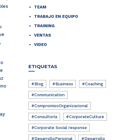
oles
TEAM
TRABAJO EN EQUIPO
TRAINING
u
ue
VENTAS
,
VIDEO
do
ETIQUETAS
ue
az
#Blog
#Business
#Coaching
uno
#Communication
#CompromisoOrganizacional
hay
#Consultoría
#CorporateCulture
#Corporate Social response
#DesarrolloPersonal
#Desarrollo