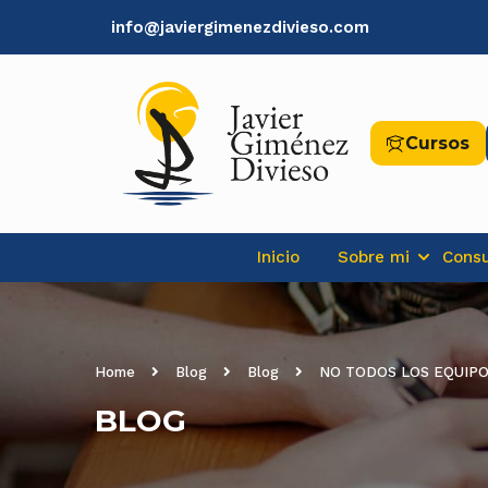
info@javiergimenezdivieso.com
Cursos
Inicio
Sobre mi
Consu
Home
Blog
Blog
NO TODOS LOS EQUIPO
BLOG