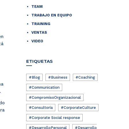
TEAM
TRABAJO EN EQUIPO
TRAINING
VENTAS
en
VIDEO
tá
ETIQUETAS
#Blog
#Business
#Coaching
sa
#Communication
.
#CompromisoOrganizacional
ido
#Consultoría
#CorporateCulture
ara
#Corporate Social response
#DesarrolloPersonal
#Desarrollo