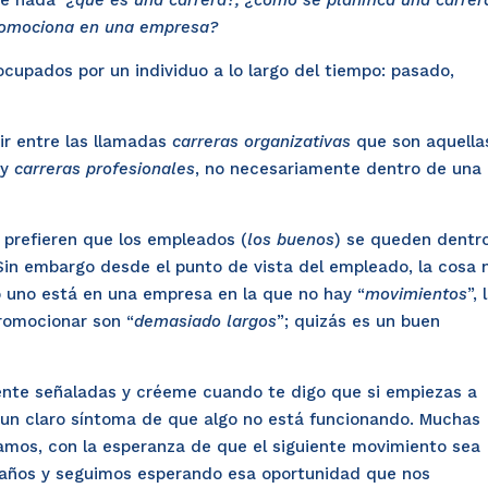
 de nada
¿qué es una carrera?, ¿cómo se planifica una carrer
omociona en una empresa?
cupados por un individuo a lo largo del tiempo: pasado,
r entre las llamadas
carreras organizativas
que son aquella
 y
carreras profesionales
, no necesariamente dentro de una
 prefieren que los empleados (
los buenos
) se queden dentr
. Sin embargo desde el punto de vista del empleado, la cosa 
o uno está en una empresa en la que no hay “
movimientos
”, 
promocionar son “
demasiado largos
”; quizás es un buen
mente señaladas y créeme cuando te digo que si empiezas a
s un claro síntoma de que algo no está funcionando. Muchas
tamos, con la esperanza de que el siguiente movimiento sea
s años y seguimos esperando esa oportunidad que nos