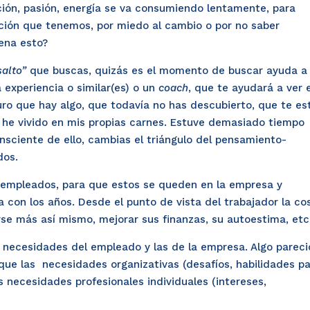
ón, pasión, energía se va consumiendo lentamente, para
ción que tenemos, por miedo al cambio o por no saber
ena esto?
salto”
que buscas, quizás es el momento de buscar ayuda a
 experiencia o similar(es) o un
coach
, que te ayudará a ver 
uro que hay algo, que todavía no has descubierto, que te es
 he vivido en mis propias carnes. Estuve demasiado tiempo
sciente de ello, cambias el triángulo del pensamiento-
dos.
 empleados, para que estos se queden en la empresa y
a con los años. Desde el punto de vista del trabajador la co
se más así mismo, mejorar sus finanzas, su autoestima, etc
 necesidades del empleado y las de la empresa. Algo parec
 que las necesidades organizativas (desafíos, habilidades p
s necesidades profesionales individuales (intereses,