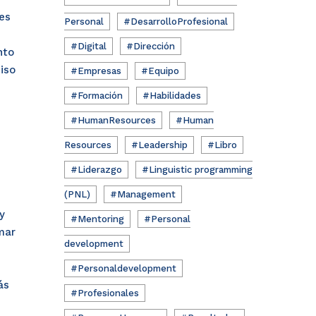
es
Personal
#DesarrolloProfesional
#Digital
#Dirección
nto
iso
#Empresas
#Equipo
#Formación
#Habilidades
#HumanResources
#Human
Resources
#Leadership
#Libro
#Liderazgo
#Linguistic programming
(PNL)
#Management
y
#Mentoring
#Personal
mar
development
#Personaldevelopment
ás
#Profesionales