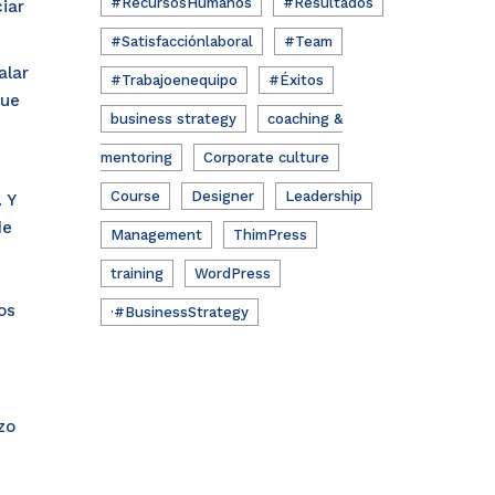
#RecursosHumanos
#Resultados
iar
#Satisfacciónlaboral
#Team
alar
#Trabajoenequipo
#Éxitos
que
business strategy
coaching &
mentoring
Corporate culture
Course
Designer
Leadership
 Y
de
Management
ThimPress
training
WordPress
os
·#BusinessStrategy
zo