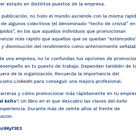
er estado en distintos puestos de la empresa.
 publicación, no todo el mundo asciende con la misma rapi
 de algunos colectivos (el denominado “techo de cristal” en
ápidos
”, en los que aquellos individuos que promocionan
avanzar más rápido que aquellos que se quedan “
estancados
ión y disminución del rendimiento como anteriormente señalab
 de una empresa, no te confundas tus opciones de promocion
 desempeño en tu puesto de trabajo. Dependen también de t
uera de la organización. Recuerda la importancia del
s como
LinkedIn
para conseguir una mejora profesional.
 carreras y cómo promocionar más rápidamente en tu empre
al éxito
”.
Un libro en el que descubro las claves del
éxito
experiencia. Durante más de veinte años al frente de
mazon.
in/dKyf3E3