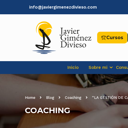
info@javiergimenezdivieso.com
Cursos
Inicio
Sobre mi
Consu
Home
Blog
Coaching
“LA GESTIÓN DE 
COACHING