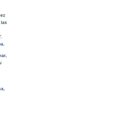
dez
 las
”.
a.
ar,
u
sa,