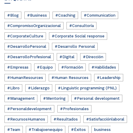
#Blog
#Business
#Coaching
#Communication
#CompromisoOrganizacional
#Consultoría
#CorporateCulture
#Corporate Social response
#DesarrolloPersonal
#Desarrollo Personal
#DesarrolloProfesional
#Digital
#Dirección
#Empresas
#Equipo
#Formación
#Habilidades
#HumanResources
#Human Resources
#Leadership
#Libro
#Liderazgo
#Linguistic programming (PNL)
#Management
#Mentoring
#Personal development
#Personaldevelopment
#Profesionales
#RecursosHumanos
#Resultados
#Satisfacciónlaboral
#Team
#Trabajoenequipo
#Éxitos
business