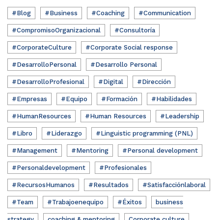
#Blog
#Business
#Coaching
#Communication
#CompromisoOrganizacional
#Consultoría
#CorporateCulture
#Corporate Social response
#DesarrolloPersonal
#Desarrollo Personal
#DesarrolloProfesional
#Digital
#Dirección
#Empresas
#Equipo
#Formación
#Habilidades
#HumanResources
#Human Resources
#Leadership
#Libro
#Liderazgo
#Linguistic programming (PNL)
#Management
#Mentoring
#Personal development
#Personaldevelopment
#Profesionales
#RecursosHumanos
#Resultados
#Satisfacciónlaboral
#Team
#Trabajoenequipo
#Éxitos
business
strategy
coaching & mentoring
Corporate culture